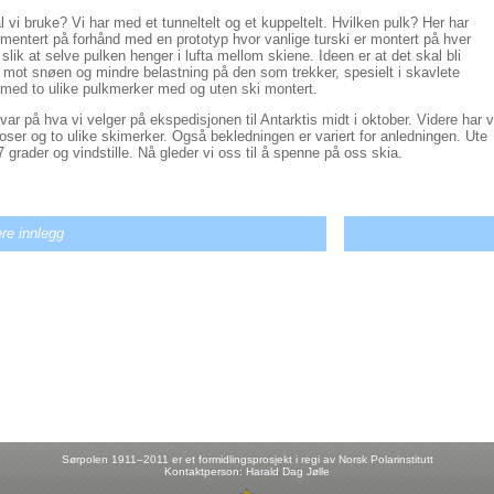
al vi bruke? Vi har med et tunneltelt og et kuppeltelt. Hvilken pulk? Her har
mentert på forhånd med en prototyp hvor vanlige turski er montert på hver
slik at selve pulken henger i lufta mellom skiene. Ideen er at det skal bli
n mot snøen og mindre belastning på den som trekker, spesielt i skavlete
r med to ulike pulkmerker med og uten ski montert.
var på hva vi velger på ekspedisjonen til Antarktis midt i oktober. Videre har v
poser og to ulike skimerker. Også bekledningen er variert for anledningen. Ute
 grader og vindstille. Nå gleder vi oss til å spenne på oss skia.
ere innlegg
Sørpolen 1911–2011 er et formidlingsprosjekt i regi av
Norsk Polarinstitutt
Kontaktperson:
Harald Dag Jølle