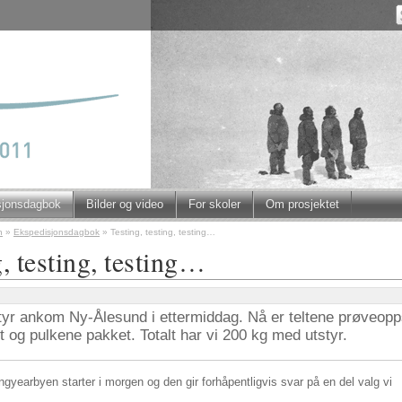
sjonsdagbok
Bilder og video
For skoler
Om prosjektet
n
»
Ekspedisjonsdagbok
»
Testing, testing, testing…
, testing, testing…
tyr ankom Ny-Ålesund i ettermiddag. Nå er teltene prøveopp
 og pulkene pakket. Totalt har vi 200 kg med utstyr.
gyearbyen starter i morgen og den gir forhåpentligvis svar på en del valg vi