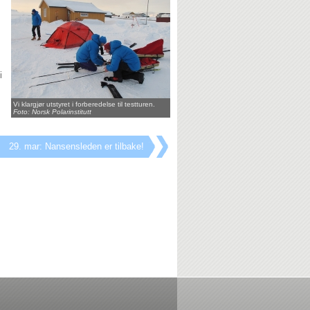
i
Vi klargjør utstyret i forberedelse til testturen.
Foto: Norsk Polarinstitutt
29. mar: Nansensleden er tilbake!