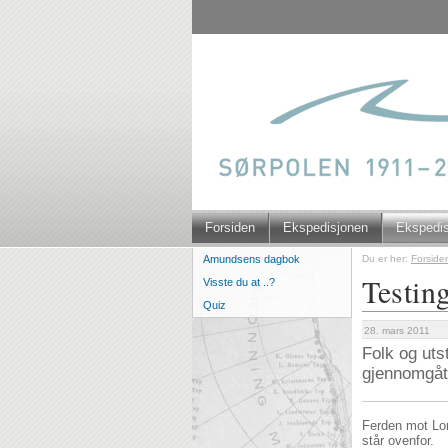
Forsiden
Ekspedisjonen
Ekspedi
Du er her:
Forside
Amundsens dagbok
Testing
Visste du at ..?
Quiz
28. mars 2011
Folk og uts
gjennomgått
Ferden mot Lon
står ovenfor.