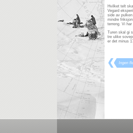
Hvilket telt sk
Vegard eksperi
side av pulken 
mindre friksjo
terreng. Vi ha
Turen skal gi s
tre ulike sove
er det minus 17
Ingen fl