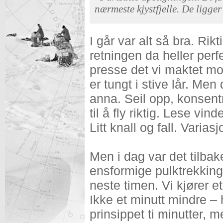
nærmeste kjystfjelle. De ligger
I går var alt så bra. Rik
retningen da heller perf
presse det vi maktet mo
er tungt i stive lår. Me
anna. Seil opp, konsent
til å fly riktig. Lese vin
Litt knall og fall. Variasj
Men i dag var det tilbak
ensformige pulktrekkinga
neste timen. Vi kjører e
Ikke et minutt mindre – 
prinsippet ti minutter, 