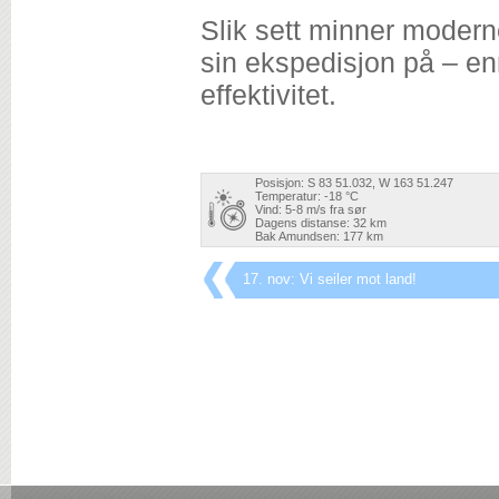
Slik sett minner moder
sin ekspedisjon på – e
effektivitet.
Posisjon: S 83 51.032, W 163 51.247
Temperatur: -18 °C
Vind: 5-8 m/s fra sør
Dagens distanse: 32 km
Bak Amundsen: 177 km
17. nov: Vi seiler mot land!