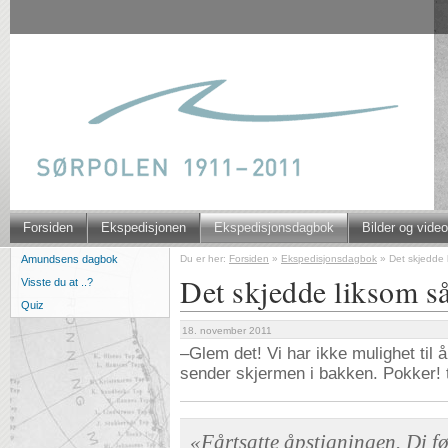
Forsiden
Ekspedisjonen
Ekspedisjonsdagbok
Bilder og video
Du er her:
Forsiden
»
Ekspedisjonsdagbok
»
Det skjedde 
Amundsens dagbok
Det skjedde liksom s
Visste du at ..?
Quiz
18. november 2011
–Glem det! Vi har ikke mulighet til
sender skjermen i bakken. Pokker! 
«Fårtsatte åpstigningen. Di før