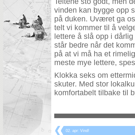
Teltene sto godt, men de
vinden kan bygge opp 
på duken. Uværet ga oss
telt vi kommer til å velg
lettere å slå opp i dårli
står bedre når det komm
på at vi må ha et rimelig 
meste mye lettere, spesi
Klokka seks om etterm
skuter. Med stor lokalk
komfortabelt tilbake til 
02. apr: Vind!