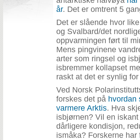
år
. Det er omtrent 5 gan
Det er slående hvor like
og Svalbard/det nordlig
oppvarmingen ført til m
Mens pingvinene vandrer
arter som ringsel og isb
isbremmer kollapset men
raskt at det er synlig for
Ved Norsk Polarinstitutt
forskes det på
hvordan s
varmere Arktis
. Hva skj
isbjørnen? Vil en iskant
dårligere kondisjon, re
ismåka? Forskerne har 