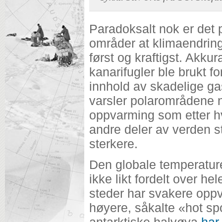
Paradoksalt nok er det 
områder at klimaendring
først og kraftigst. Akku
kanarifugler ble brukt f
innhold av skadelige gas
varsler polarområdene 
oppvarming som etter h
andre deler av verden s
sterkere.
Den globale temperatur
ikke likt fordelt over h
steder har svakere opp
høyere, såkalte «hot s
antarktiske halvøya
har