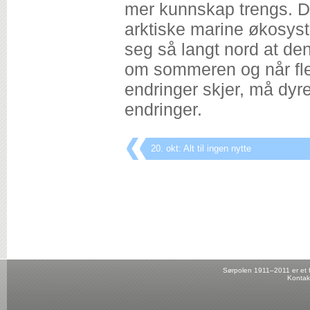
mer kunnskap trengs. Dr
arktiske marine økosyst
seg så langt nord at den
om sommeren og når fler
endringer skjer, må dyre
endringer.
20. okt: Alt til ingen nytte
Sørpolen 1911–2011 er et fo
Kontak