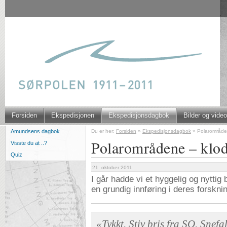
Forsiden
Ekspedisjonen
Ekspedisjonsdagbok
Bilder og video
Du er her:
Forsiden
»
Ekspedisjonsdagbok
»
Polarområden
Amundsens dagbok
Polarområdene – klod
Visste du at ..?
Quiz
21. oktober 2011
I går hadde vi et hyggelig og nyttig 
en grundig innføring i deres forsk
«Tykkt. Stiv bris fra SO. Snefa