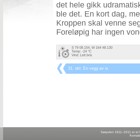
det hele gikk udramatisk
ble det. En kort dag, men
Kroppen skal venne seg ti
Foreløpig har ingen von
S 79 08.154, W 164 48.130
Temp: -24 °C
Vind: Lett bris
31. okt: En vegg av is
Sørpolen 1911–2011 er et fo
Kontak