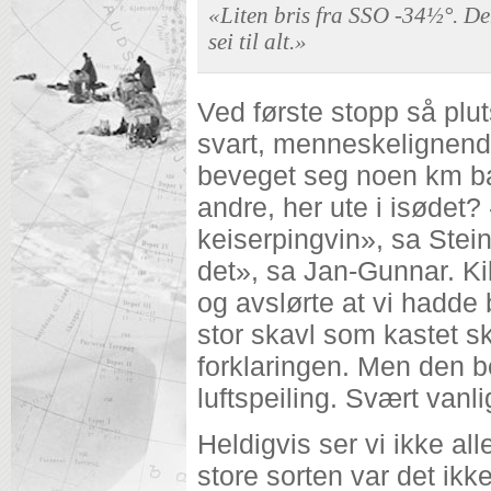
«Liten bris fra SSO -34½°. De
sei til alt.»
Ved første stopp så plu
svart, menneskelignend
beveget seg noen km b
andre, her ute i isødet
keiserpingvin», sa Stei
det», sa Jan-Gunnar. K
og avslørte at vi hadde bli
stor skavl som kastet s
forklaringen. Men den b
luftspeiling. Svært van
Heldigvis ser vi ikke al
store sorten var det ikk