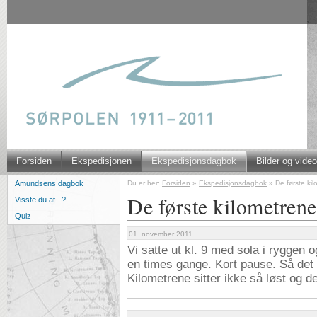
Forsiden
Ekspedisjonen
Ekspedisjonsdagbok
Bilder og video
Du er her:
Forsiden
»
Ekspedisjonsdagbok
»
De første ki
Amundsens dagbok
De første kilometrene
Visste du at ..?
Quiz
01. november 2011
Vi satte ut kl. 9 med sola i ryggen 
en times gange. Kort pause. Så det 
Kilometrene sitter ikke så løst og 