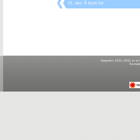
01. des: Å bryte leir
Sørpolen 1911–2011 er et fo
Kontak