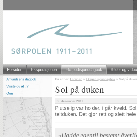
Forsiden
Ekspedisjonen
Ekspedisjonsdagbok
Bilder og video
Du er her:
Forsiden
»
Ekspedisjonsdagbok
»
Sol på duke
Amundsens dagbok
Sol på duken
Visste du at ..?
Quiz
02. desember 2011
Plutselig var ho der, i går kveld. So
teltduken. Det gjør rett og slett hele
«Hadde egentli bestemt åverli