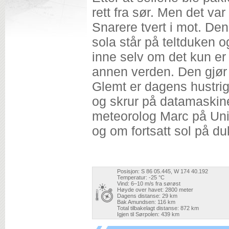
rett fra sør. Men det va
Snarere tvert i mot. Den
sola står på teltduken o
inne selv om det kun er 
annen verden. Den gjør a
Glemt er dagens hustri
og skrur på datamaskine
meteorolog Marc på Unio
og om fortsatt sol på d
Posisjon: S 86 05.445, W 174 40.192
Temperatur: -25 °C
Vind: 6–10 m/s fra sørøst
Høyde over havet: 2800 meter
Dagens distanse: 29 km
Bak Amundsen: 116 km
Total tilbakelagt distanse: 872 km
Igjen til Sørpolen: 439 km