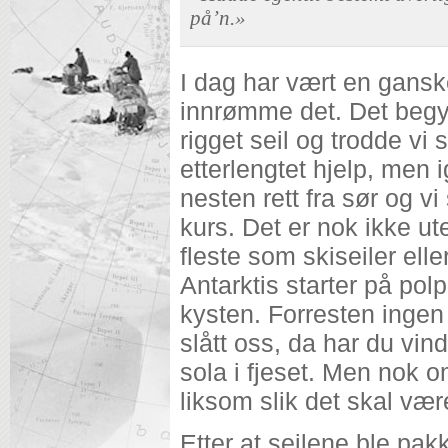
på’n.»
I dag har vært en gansk
innrømme det. Det begyn
rigget seil og trodde vi 
etterlengtet hjelp, men i
nesten rett fra sør og vi
kurs. Det er nok ikke ut
fleste som skiseiler eller
Antarktis starter på polp
kysten. Forresten ingen 
slått oss, da har du vin
sola i fjeset. Men nok om
liksom slik det skal vær
Etter at seilene ble pak