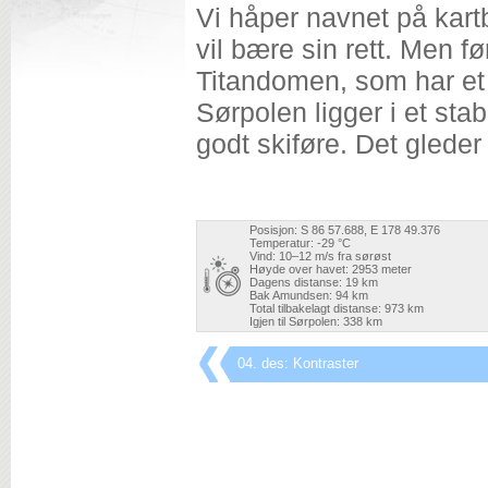
Vi håper navnet på kartb
vil bære sin rett. Men f
Titandomen, som har et 
Sørpolen ligger i et sta
godt skiføre. Det gleder v
Posisjon: S 86 57.688, E 178 49.376
Temperatur: -29 °C
Vind: 10–12 m/s fra sørøst
Høyde over havet: 2953 meter
Dagens distanse: 19 km
Bak Amundsen: 94 km
Total tilbakelagt distanse: 973 km
Igjen til Sørpolen: 338 km
04. des: Kontraster