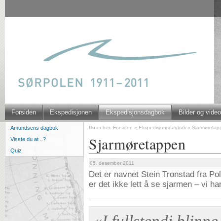
Forsiden
Ekspedisjonen
Ekspedisjonsdagbok
Bilder og video
Du er her:
Forsiden
»
Ekspedisjonsdagbok
»
Sjarmøretap
Amundsens dagbok
Sjarmøretappen
Visste du at ..?
Quiz
05. desember 2011
Det er navnet Stein Tronstad fra Pola
er det ikke lett å se sjarmen – vi h
«I fullstendi blinn