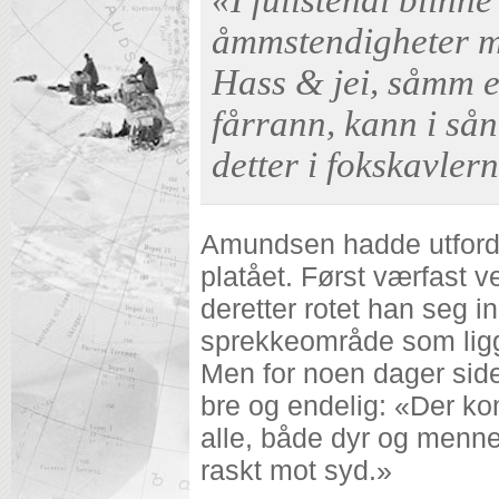
åmmstendigheter må
Hass & jei, såmm el
fårrann, kann i sån
detter i fokskavlern
Amundsen hadde utford
platået. Først værfast v
deretter rotet han seg inn
sprekkeområde som ligge
Men for noen dager side
bre og endelig: «Der kom
alle, både dyr og menne
raskt mot syd.»